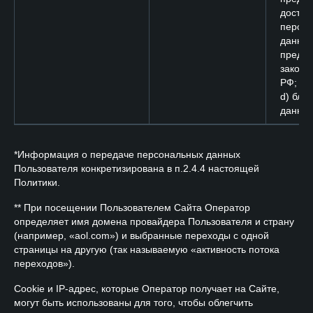
доступ
персо
данных
преду
законо
РФ;
d) бло
данных
*Информация о передаче персональных данных
Пользователя конкретизирована в п.2.4.4 настоящей
Политики.
** При посещении Пользователем Сайта Оператор
определяет имя домена провайдера Пользователя и страну
(например, «aol.com») и выбранные переходы с одной
страницы на другую (так называемую «активность потока
переходов»).
Cookie и IP-адрес, которые Оператор получает на Сайте,
могут быть использованы для того, чтобы облегчить