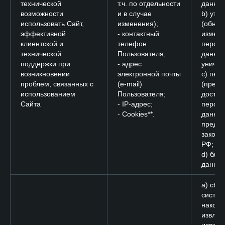
технической
т.ч. по отдельности
данных
возможности
и в случае
b) уто
использовать Сайт,
изменения);
(обнов
эффективной
- контактный
измене
клиентской и
телефон
персо
технической
Пользователя;
данных
поддержки при
- адрес
уничто
возникновении
электронной почты
c) пер
проблем, связанных с
(e-mail)
(предо
использованием
Пользователя;
доступ
Сайта
- IP-адрес;
персо
- Cookies**.
данных
преду
законо
РФ;
d) бло
данных
a) сбор
систем
накопл
извлеч