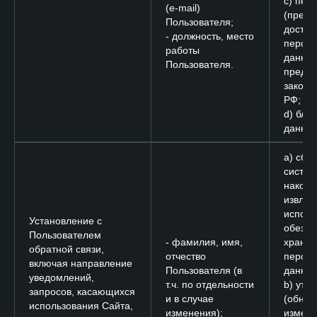
c) пер
(e-mail)
(предо
Пользователя;
доступ
- должность, место
персо
работы
данных
Пользователя.
преду
законо
РФ;
d) бло
данных
a) сбор
систем
накопл
извлеч
исполь
Установление с
обезли
Пользователем
- фамилия, имя,
хране
обратной связи,
отчество
персо
включая направление
Пользователя (в
данных
уведомлений,
т.ч. по отдельности
b) уто
запросов, касающихся
и в случае
(обнов
использования Сайта,
изменения);
измене