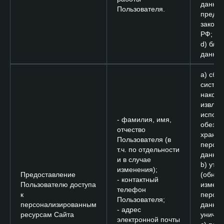
данных
Пользователя.
преду
законо
РФ;
d) бло
данных
a) сбор
систем
накопл
извлеч
исполь
- фамилия, имя,
обезли
отчество
хране
Пользователя (в
персо
т.ч. по отдельности
данных
и в случае
b) уто
изменения);
Предоставление
(обнов
- контактный
Пользователю доступа
измене
телефон
к
персо
Пользователя;
персонализированным
данных
- адрес
ресурсам Сайта
уничто
электронной почты