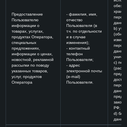
исполь
обезли
хране
Предоставление
- фамилия, имя,
персо
Пользователю
отчество
данных
информации о
Пользователя (в
b) уто
товарах, услугах,
т.ч. по отдельности
(обнов
продуктах Оператора,
и в случае
измене
специальных
изменения);
персо
предложениях,
- контактный
данных
информации о ценах,
телефон
уничто
новостной, рекламной
Пользователя;
c) пер
рассылки по поводу
- адрес
(распр
указанных товаров,
электронной почты
предос
услуг, продуктов
(e-mail)
доступ
Оператора
Пользователя.
персо
данных
преду
законо
РФ;
d) бло
данных