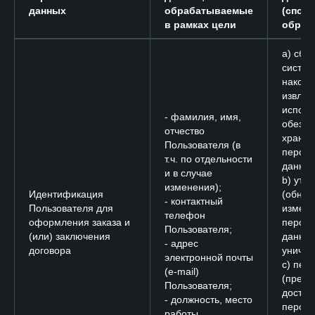
данных
обрабатываемые
(спос
в рамках цели
обраб
a) сбор
систем
накопл
извлеч
исполь
- фамилия, имя,
обезли
отчество
хране
Пользователя (в
персо
т.ч. по отдельности
данных
и в случае
b) уто
изменения);
Идентификация
(обнов
- контактный
Пользователя для
измене
телефон
оформления заказа и
персо
Пользователя;
(или) заключения
данных
- адрес
договора
уничто
электронной почты
c) пер
(e-mail)
(предо
Пользователя;
доступ
- должность, место
персо
работы