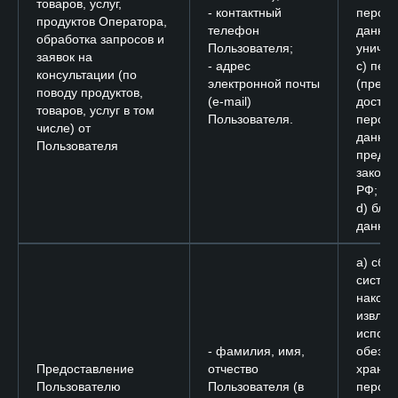
товаров, услуг,
- контактный
персо
продуктов Оператора,
телефон
данных
обработка запросов и
Пользователя;
уничто
заявок на
- адрес
c) пер
консультации (по
электронной почты
(предо
поводу продуктов,
(e-mail)
доступ
товаров, услуг в том
Пользователя.
персо
числе) от
данных
Пользователя
преду
законо
РФ;
d) бло
данных
a) сбор
систем
накопл
извлеч
исполь
- фамилия, имя,
обезли
Предоставление
отчество
хране
Пользователю
Пользователя (в
персо