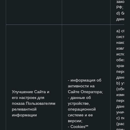
законо
РФ;
d) бло
данных
a) сбор
систем
накопл
извлеч
исполь
обезли
хране
персо
данных
- информация об
b) уто
активности на
(обнов
Улучшение Сайта и
Сайте Оператора;
измене
его настроек для
- данные об
персо
показа Пользователям
устройстве,
данных
релевантной
операционной
уничто
информации
системе и ее
c) пер
версии;
(распр
- Cookies**
предос