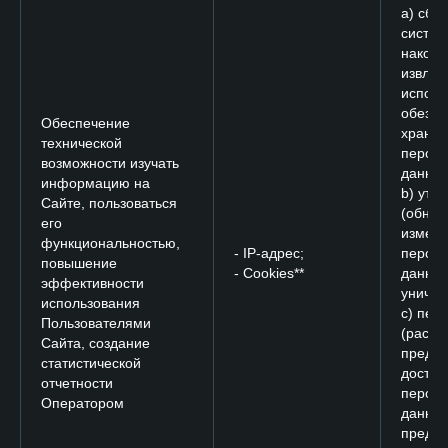
a) сбор
систем
накопл
извлеч
исполь
обезли
Обеспечение
хране
технической
персо
возможности изучать
данных
информацию на
b) уто
Сайте, пользоваться
(обнов
его
измене
функциональностью,
- IP-адрес;
персо
повышение
- Cookies**
данных
эффективности
уничто
использования
c) пер
Пользователями
(распр
Сайта, создание
предос
статистической
доступ
отчетности
персо
Оператором
данных
преду